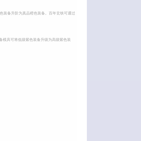
紫色装备升阶为真品橙色装备。百年玄铁可通过
装备模具可将低级紫色装备升级为高级紫色装