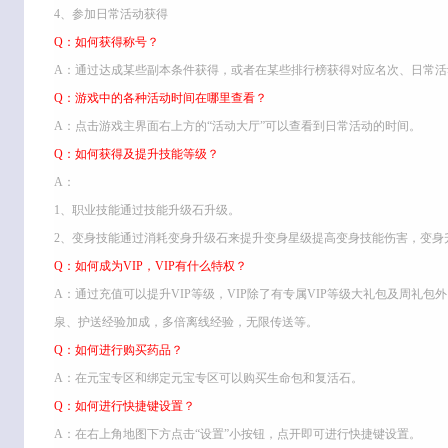
4、参加日常活动获得
Q：如何获得称号？
A：通过达成某些副本条件获得，或者在某些排行榜获得对应名次、日常活
Q：游戏中的各种活动时间在哪里查看？
A：点击游戏主界面右上方的“活动大厅”可以查看到日常活动的时间。
Q：如何获得及提升技能等级？
A：
1、职业技能通过技能升级石升级。
2、变身技能通过消耗变身升级石来提升变身星级提高变身技能伤害，变身
Q：如何成为VIP，VIP有什么特权？
A：通过充值可以提升VIP等级，VIP除了有专属VIP等级大礼包及周礼包
泉、护送经验加成，多倍离线经验，无限传送等。
Q：如何进行购买药品？
A：在元宝专区和绑定元宝专区可以购买生命包和复活石。
Q：如何进行快捷键设置？
A：在右上角地图下方点击“设置”小按钮，点开即可进行快捷键设置。