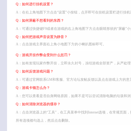
Q：如何进行挂机设置？
A：在右上角地图下方点击“设置”小按钮，点开即可在挂机设置栏进行挂机
Q：如何屏蔽不想看到的东西？
A：可通过快捷键F9或者在游戏的右上角地图下方点击眼睛形状的“屏蔽”
Q：如何把游戏声音设置为静音？
A：点击游戏主界面右上角小地图下方的小喇叭图标即可。
Q：游戏开挂作弊会受到什么惩罚？
A：如有发现玩家作弊开挂，立即永久封号，冻结游戏全部资产，从严处理
Q：如何反馈游戏问题？
A：可通过官网联系GM和客服、官方论坛发帖反馈以及点击游戏上方的意
Q：游戏卡顿怎么办？
A：您可以查看是否自身网络原因，如果不是可以尝试清除电脑的垃圾和浏
Q：如何清除浏览器的缓存？
A：点击浏览器上的“工具”，在工具菜单中找到Internet选项，在常规
所有选项都勾选上，然后点击删除。