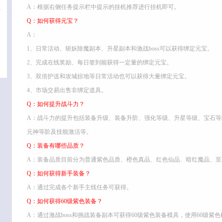
A：根据右侧任务提示栏中提示的挂机推荐进行挂机即可。
Q：如何获得元宝？
A：
1、日常活动、斩妖除魔副本、升星副本和激战boss可以获得绑定元宝。
2、完成在线奖励、每日签到能获得一定量的绑定元宝。
3、双倍护送和攻城掠地等日常活动也可以获得大量绑定元宝。
4、市场交易出售非绑定道具。
Q：如何提升战斗力？
A：战斗力的提升包括装备升级、装备升阶、强化等级、升星等级、宝石
元神等阶及技能激活等。
Q：装备有哪些品质？
A：装备品质目前分为普通紫色品质、橙色真品、红色仙品、暗红魔品、至
Q：如何获得新手装备？
A：通过完成各个新手主线任务可获得。
Q：如何获得60级紫色装备？
A：通过激战boss和挑战装备副本可获得60级紫色装备模具，使用60级紫