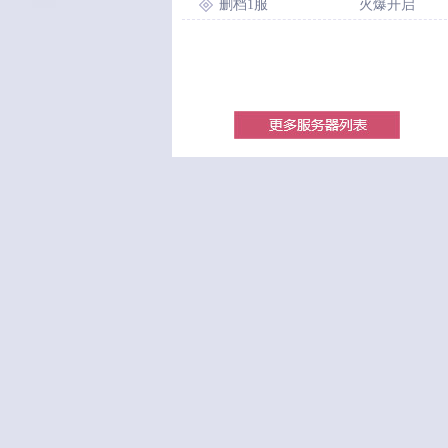
删档1服
火爆开启