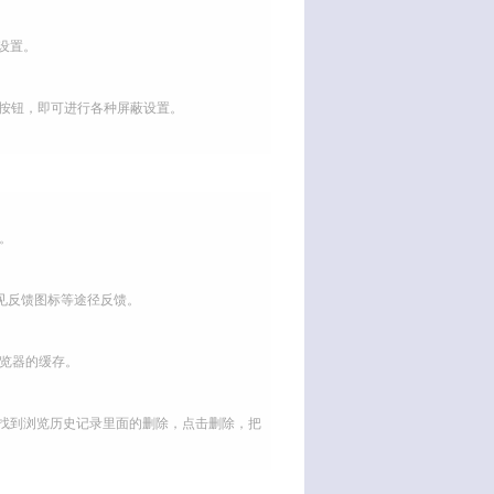
设置。
小按钮，即可进行各种屏蔽设置。
。
见反馈图标等途径反馈。
览器的缓存。
页面，找到浏览历史记录里面的删除，点击删除，把