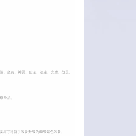
等级、坐骑、神翼、仙宠、法座、光盾、战灵、
尊圣品。
色模具可将新手装备升级为60级紫色装备。