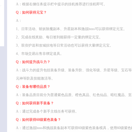
A：根据右侧任务提示栏中提示的挂机推荐进行挂机即可。
Q：如何获得元宝？
A：
1、日常活动、斩妖除魔副本、升星副本和激战boss可以获得绑定元宝。
2、完成在线奖励、每日签到能获得一定量的绑定元宝。
3、双倍护送和攻城掠地等日常活动也可以获得大量绑定元宝。
4、市场交易出售非绑定道具。
Q：如何提升战斗力？
A：战斗力的提升包括装备升级、装备升阶、强化等级、升星等级、宝石
元神等阶及技能激活等。
Q：装备有哪些品质？
A：装备品质目前分为普通紫色品质、橙色真品、红色仙品、暗红魔品、至
Q：如何获得新手装备？
A：通过完成各个新手主线任务可获得。
Q：如何获得60级紫色装备？
A：通过激战boss和挑战装备副本可获得60级紫色装备模具，使用60级紫