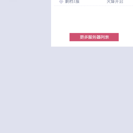
删档1服
火爆开启