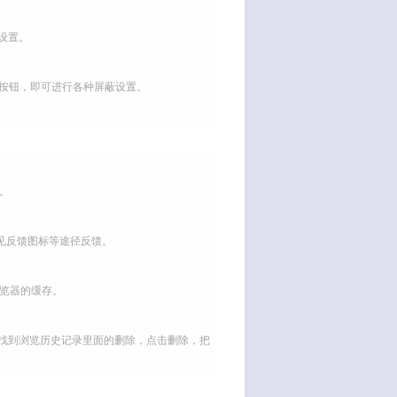
设置。
小按钮，即可进行各种屏蔽设置。
。
见反馈图标等途径反馈。
览器的缓存。
页面，找到浏览历史记录里面的删除，点击删除，把