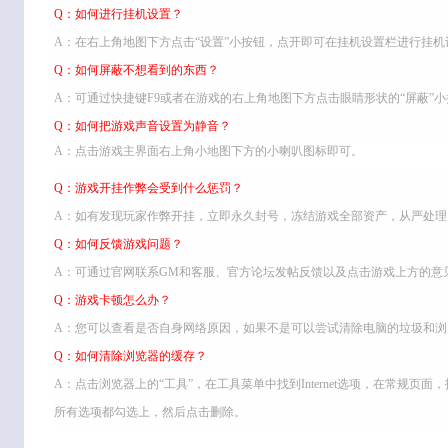
Q：如何进行挂机设置？
A：在右上角地图下方点击“设置”小按钮，点开即可在挂机设置栏进行挂机
Q：如何屏蔽不想看到的东西？
A：可通过快捷键F9或者在游戏的右上角地图下方点击眼睛形状的“屏蔽”
Q：如何把游戏声音设置为静音？
A：点击游戏主界面右上角小地图下方的小喇叭图标即可。
Q：游戏开挂作弊会受到什么惩罚？
A：如有发现玩家作弊开挂，立即永久封号，冻结游戏全部资产，从严处理
Q：如何反馈游戏问题？
A：可通过官网联系GM和客服、官方论坛发帖反馈以及点击游戏上方的意
Q：游戏卡顿怎么办？
A：您可以查看是否自身网络原因，如果不是可以尝试清除电脑的垃圾和浏
Q：如何清除浏览器的缓存？
A：点击浏览器上的“工具”，在工具菜单中找到Internet选项，在常规
所有选项都勾选上，然后点击删除。