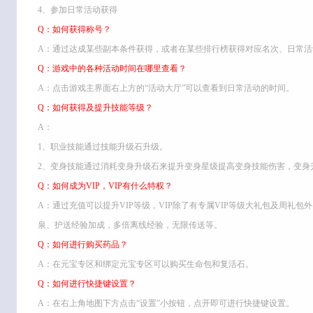
4、参加日常活动获得
Q：如何获得称号？
A：通过达成某些副本条件获得，或者在某些排行榜获得对应名次、日常活
Q：游戏中的各种活动时间在哪里查看？
A：点击游戏主界面右上方的“活动大厅”可以查看到日常活动的时间。
Q：如何获得及提升技能等级？
A：
1、职业技能通过技能升级石升级。
2、变身技能通过消耗变身升级石来提升变身星级提高变身技能伤害，变身
Q：如何成为VIP，VIP有什么特权？
A：通过充值可以提升VIP等级，VIP除了有专属VIP等级大礼包及周礼包
泉、护送经验加成，多倍离线经验，无限传送等。
Q：如何进行购买药品？
A：在元宝专区和绑定元宝专区可以购买生命包和复活石。
Q：如何进行快捷键设置？
A：在右上角地图下方点击“设置”小按钮，点开即可进行快捷键设置。