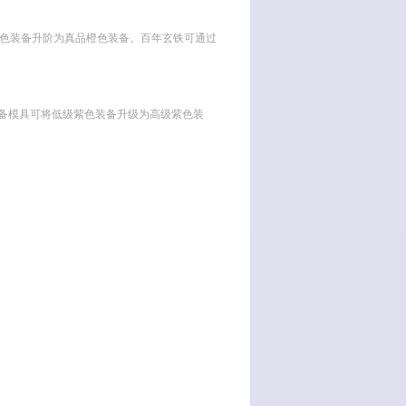
紫色装备升阶为真品橙色装备。百年玄铁可通过
装备模具可将低级紫色装备升级为高级紫色装