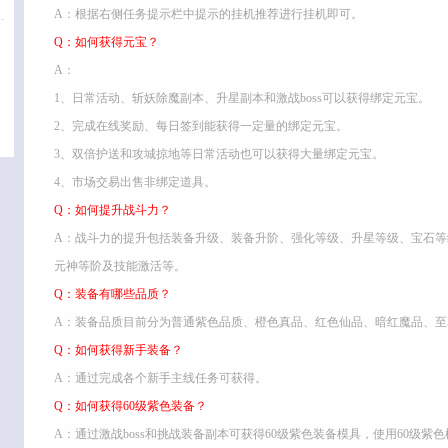
A：根据右侧任务提示栏中提示的挂机推荐进行挂机即可。
Q：如何获得元宝？
A：
1、日常活动、斩妖除魔副本、升星副本和激战boss可以获得绑定元宝。
2、完成在线奖励、每日签到能获得一定量的绑定元宝。
3、双倍护送和攻城掠地等日常活动也可以获得大量绑定元宝。
4、市场交易出售非绑定道具。
Q：如何提升战斗力？
A：战斗力的提升包括装备升级、装备升阶、强化等级、升星等级、宝石
元神等阶及技能激活等。
Q：装备有哪些品质？
A：装备品质目前分为普通紫色品质、橙色真品、红色仙品、暗红魔品、至
Q：如何获得新手装备？
A：通过完成各个新手主线任务可获得。
Q：如何获得60级紫色装备？
A：通过激战boss和挑战装备副本可获得60级紫色装备模具，使用60级紫