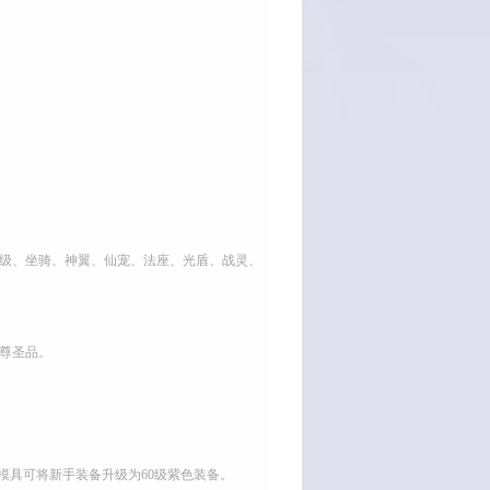
等级、坐骑、神翼、仙宠、法座、光盾、战灵、
尊圣品。
色模具可将新手装备升级为60级紫色装备。