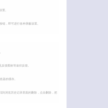
设置。
小按钮，即可进行各种屏蔽设置。
。
见反馈图标等途径反馈。
览器的缓存。
页面，找到浏览历史记录里面的删除，点击删除，把