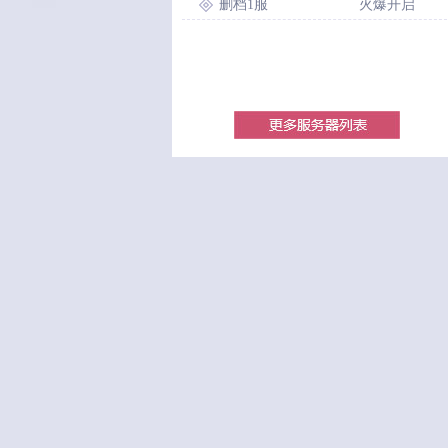
删档1服
火爆开启