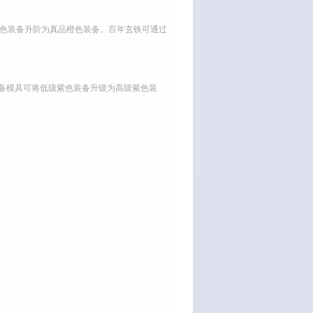
紫色装备升阶为真品橙色装备。百年玄铁可通过
装备模具可将低级紫色装备升级为高级紫色装