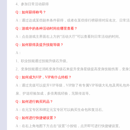
4、参加日常活动获得
Q：如何获得称号？
A：通过达成某些副本条件获得，或者在某些排行榜获得对应名次、日常活
Q：游戏中的各种活动时间在哪里查看？
A：点击游戏主界面右上方的“活动大厅”可以查看到日常活动的时间。
Q：如何获得及提升技能等级？
A：
1、职业技能通过技能升级石升级。
2、变身技能通过消耗变身升级石来提升变身星级提高变身技能伤害，变身
Q：如何成为VIP，VIP有什么特权？
A：通过充值可以提升VIP等级，VIP除了有专属VIP等级大礼包及周礼包
泉、护送经验加成，多倍离线经验，无限传送等。
Q：如何进行购买药品？
A：在元宝专区和绑定元宝专区可以购买生命包和复活石。
Q：如何进行快捷键设置？
A：在右上角地图下方点击“设置”小按钮，点开即可进行快捷键设置。